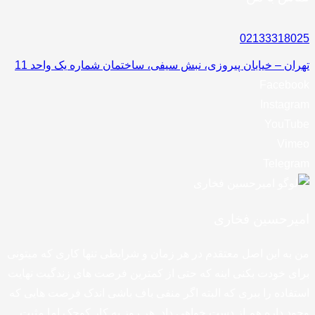
02133318025
تهران – خیابان پیروزی، نبش سیفی، ساختمان شماره یک واحد 11
Facebook
Instagram
YouTube
Vimeo
Telegram
امیرحسین فخاری
من به این اصل معتقدم در هر زمان و شرایطی تنها کاری که میتونی
برای خودت بکنی اینه که حتی از کمترین فرصت های زندگیت نهایت
استفاده را ببری که البته اگر منفی باف باشی اندک فرصت هایی که
وجود داره هم از دست خواهی داد. هر روز یه کار کوچک اما مثبت