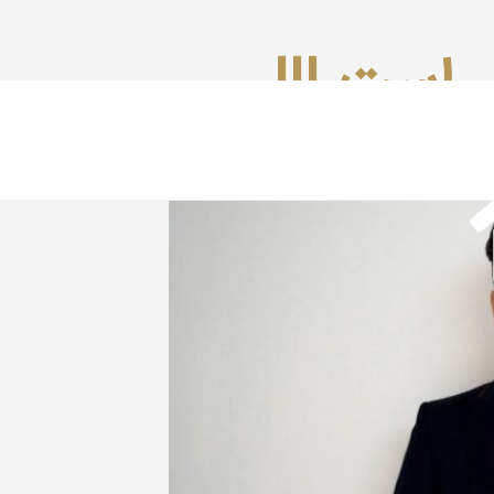
 است !!!
ند آورد !!!