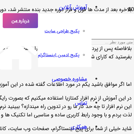
آموزش آنلاین
بلاخره بعد از مدت ها قول و قرار دوره جدید بنده منتشر شد، د
بسازن و توی وب سایت یا شبکه های اجتماعی مثل اینستاگرام ا
درباره من
هیچ دانشی نسبت به تدوین ویدیو و یا ادیت ویدیو ندارد هم مف
پکیج طراحی سایت
علاقمندان به یادگیری تدوین ویدیو میتوانند با کلیک روی لینک
بلافاصله پس از پرداخت می‌توانند آموزش ها را دانلود کنند و 
پکیج ادمین اینستاگرام
بفرستید که کارای شما رو ببینم و نظرم رو بگم.
مشاوره‌ خصوصی
اما اگر موافق باشید یکم در مورد اطلاعات گفته شده در این آمو
تماس
این نرم افزار تا چه حد کار ما رو در تدوین راه میندازه؟ ببینید ن
لذت بردم و با وجود رابط کاربری ساده و مناسبی اما تکنیک ها و 
همکاری
شاید خیلی از شما برای پیج اینستاگرام، صفحات وب سایت، کانال 